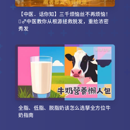
【中医．话你知】三千烦恼丝不再烦恼！
‍♂️中医教你从根源拯救脱发，重拾浓密
秀发
全脂、低脂、脱脂奶该怎么选拏全方位牛
奶指南