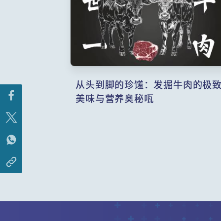
从头到脚的珍馐：发掘牛肉的极
美味与营养奥秘咓