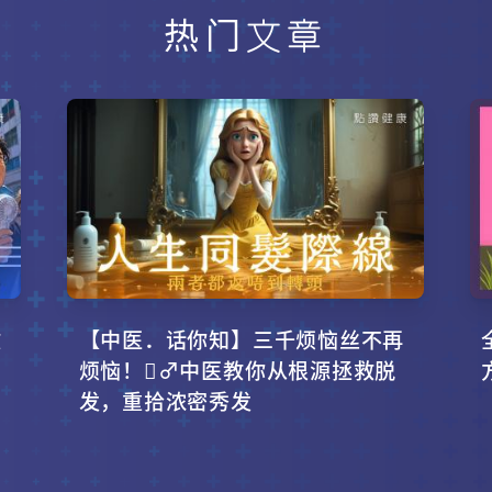
热门文章
攻
【中医．话你知】三千烦恼丝不再
烦恼！‍♂️中医教你从根源拯救脱
发，重拾浓密秀发