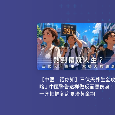
【中医．话你知】三伏天养生全
略 中医警告这样做反而更伤身！
一齐把握冬病夏治黄金期