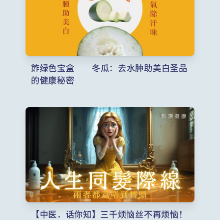
飵绿色宝盒——冬瓜：去水肿助美白圣品
的健康秘密
【中医．话你知】三千烦恼丝不再烦恼！