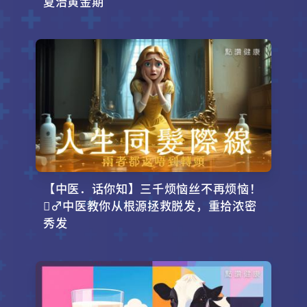
夏治黄金期
【中医．话你知】三千烦恼丝不再烦恼！
‍♂️中医教你从根源拯救脱发，重拾浓密
秀发