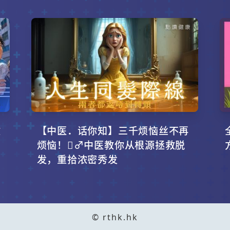
攻
【中医．话你知】三千烦恼丝不再
烦恼！‍♂️中医教你从根源拯救脱
发，重拾浓密秀发
© rthk.hk