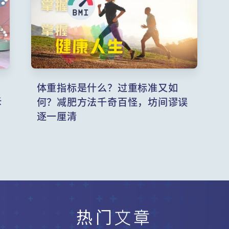
自
体重指标是什么？过重标准又如
拆
何？减肥方法千奇百怪，坊间谬误
逐一厘清
热门文章