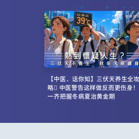
【中医．话你知】三伏天养生全
略 中医警告这样做反而更伤身！
一齐把握冬病夏治黄金期