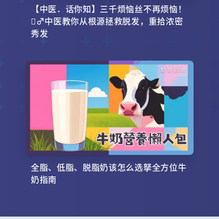
【中医．话你知】三千烦恼丝不再烦恼！
‍♂️中医教你从根源拯救脱发，重拾浓密
秀发
全脂、低脂、脱脂奶该怎么选拏全方位牛
奶指南