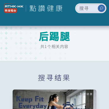
后踢腿
共1个相关内容
搜寻结果