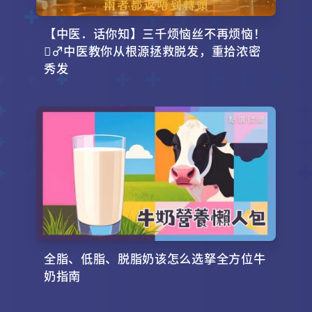
【中医．话你知】三千烦恼丝不再烦恼！
‍♂️中医教你从根源拯救脱发，重拾浓密
秀发
全脂、低脂、脱脂奶该怎么选拏全方位牛
奶指南