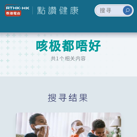
咳极都唔好
共1个相关内容
搜寻结果