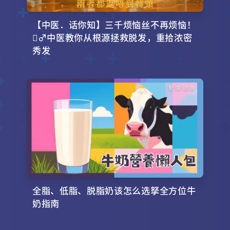
【中医．话你知】三千烦恼丝不再烦恼！
‍♂️中医教你从根源拯救脱发，重拾浓密
秀发
全脂、低脂、脱脂奶该怎么选拏全方位牛
奶指南