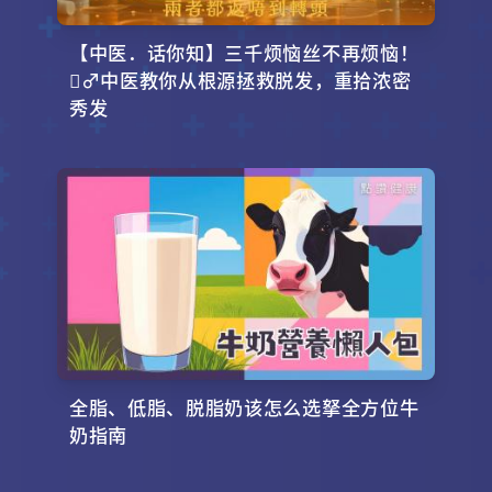
【中医．话你知】三千烦恼丝不再烦恼！
‍♂️中医教你从根源拯救脱发，重拾浓密
秀发
全脂、低脂、脱脂奶该怎么选拏全方位牛
奶指南