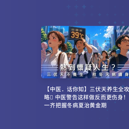
【中医．话你知】三伏天养生全
略 中医警告这样做反而更伤身！
一齐把握冬病夏治黄金期