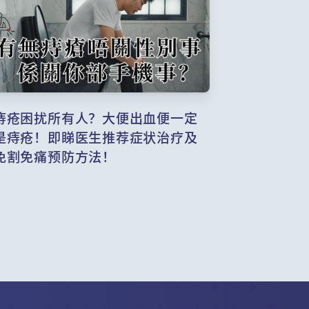
痔疮困扰所有人？大便出血便一定
是痔疮！即睇医生推荐症状治疗及
免割免痛预防方法！