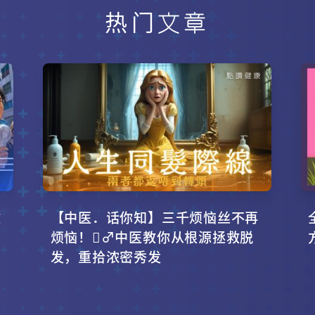
热门文章
攻
【中医．话你知】三千烦恼丝不再
烦恼！‍♂️中医教你从根源拯救脱
发，重拾浓密秀发