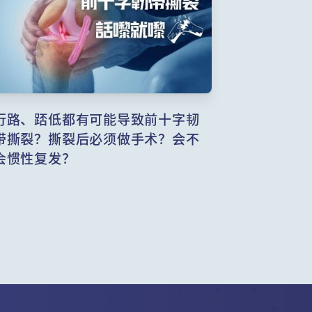
行路、踎低都有可能导致前十字韧
带撕裂？撕裂后必须做手术？会不
会惯性复发？