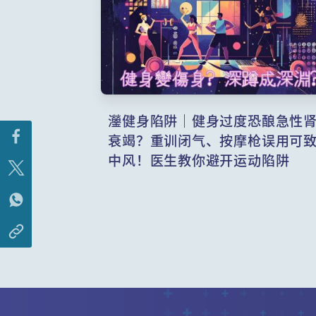
灐健身陷阱｜健身过度恐酿急性
衰竭？重训闭气、按摩枪误用可
中风！医生教你避开运动陷阱