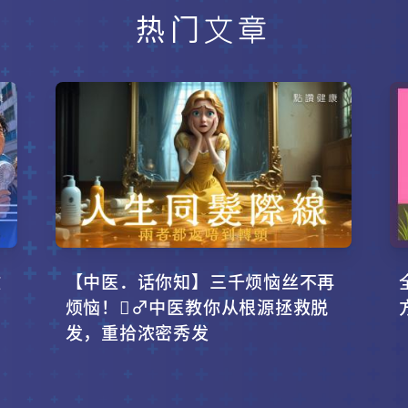
热门文章
攻
【中医．话你知】三千烦恼丝不再
烦恼！‍♂️中医教你从根源拯救脱
发，重拾浓密秀发