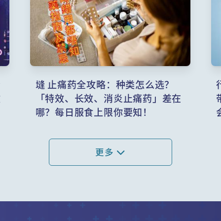
肾
塳 止痛药全攻略：种类怎么选？
致
「特效、长效、消炎止痛药」差在
哪？每日服食上限你要知！
更多