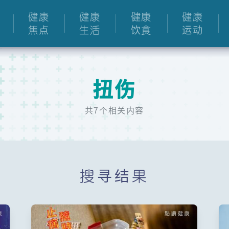
健康
健康
健康
健康
焦点
生活
饮食
运动
扭伤
共7个相关内容
搜寻结果