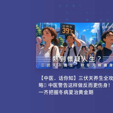
【中医．话你知】三伏天养生全
略 中医警告这样做反而更伤身！
一齐把握冬病夏治黄金期