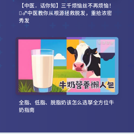
【中医．话你知】三千烦恼丝不再烦恼！
‍♂️中医教你从根源拯救脱发，重拾浓密
秀发
全脂、低脂、脱脂奶该怎么选拏全方位牛
奶指南