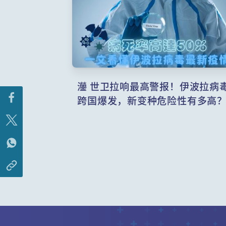
灐 世卫拉响最高警报！伊波拉病
跨国爆发，新变种危险性有多高