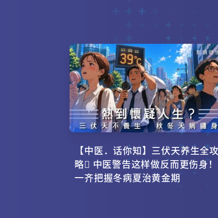
【中医．话你知】三伏天养生全
略 中医警告这样做反而更伤身！
一齐把握冬病夏治黄金期