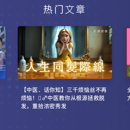
热门文章
攻
【中医．话你知】三千烦恼丝不再
烦恼！‍♂️中医教你从根源拯救脱
发，重拾浓密秀发