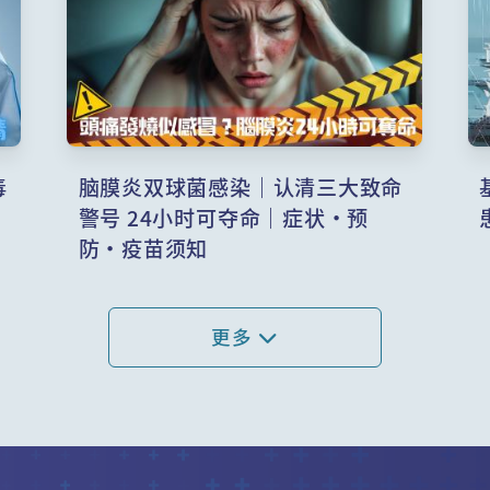
毒
脑膜炎双球菌感染｜认清三大致命
？
警号 24小时可夺命｜症状・预
防・疫苗须知
更多