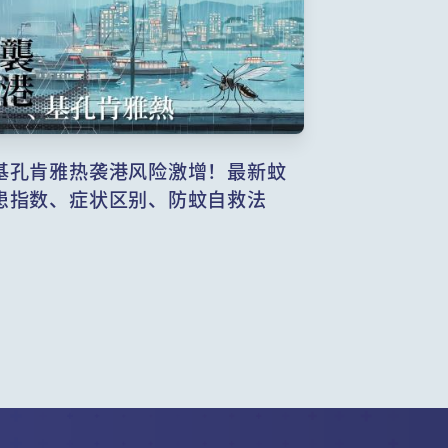
基孔肯雅热袭港风险激增！最新蚊
患指数、症状区别、防蚊自救法