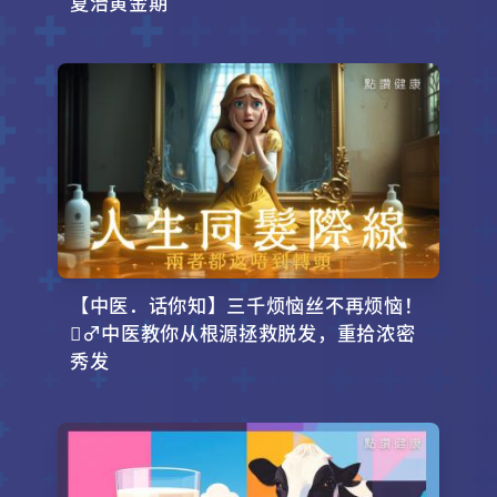
夏治黄金期
【中医．话你知】三千烦恼丝不再烦恼！
‍♂️中医教你从根源拯救脱发，重拾浓密
秀发