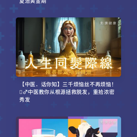
夏治黄金期
【中医．话你知】三千烦恼丝不再烦恼！
‍♂️中医教你从根源拯救脱发，重拾浓密
秀发