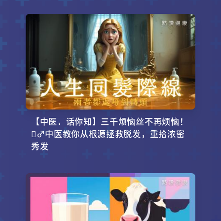
【中医．话你知】三千烦恼丝不再烦恼！
‍♂️中医教你从根源拯救脱发，重拾浓密
秀发