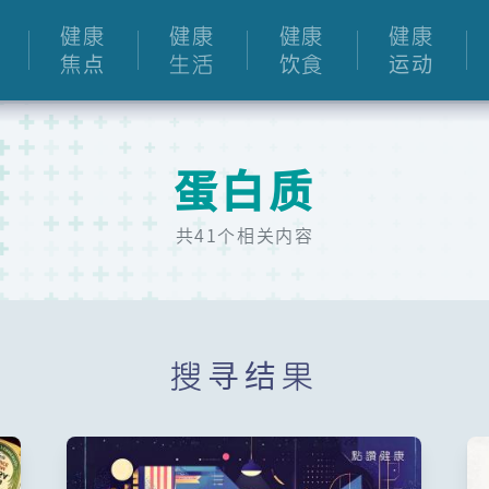
健康
健康
健康
健康
焦点
生活
饮食
运动
蛋白质
共41个相关内容
搜寻结果