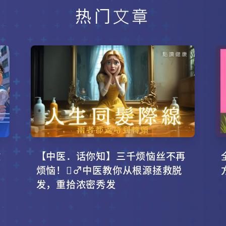
热门文章
攻
【中医．话你知】三千烦恼丝不再
烦恼！‍♂️中医教你从根源拯救脱
发，重拾浓密秀发