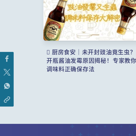
️ 厨房食安｜未开封豉油竟生虫？
开瓶酱油发霉原因揭秘！专家教
调味料正确保存法