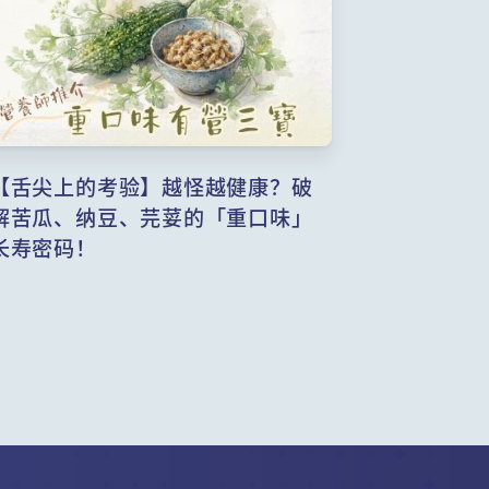
【舌尖上的考验】越怪越健康？破
解苦瓜、纳豆、芫荽的「重口味」
长寿密码！