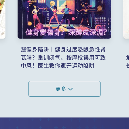
灐健身陷阱｜健身过度恐酿急性肾
你
衰竭？重训闭气、按摩枪误用可致
中风！医生教你避开运动陷阱
更多