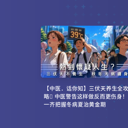
【中医．话你知】三伏天养生全
略 中医警告这样做反而更伤身！
一齐把握冬病夏治黄金期