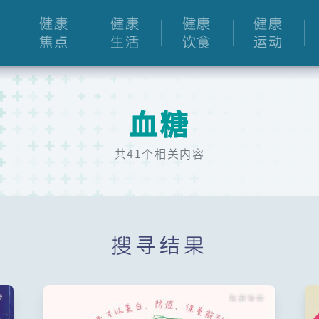
健康
健康
健康
健康
焦点
生活
饮食
运动
血糖
共41个相关内容
搜寻结果