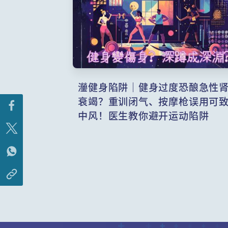
灐健身陷阱｜健身过度恐酿急性
衰竭？重训闭气、按摩枪误用可
中风！医生教你避开运动陷阱