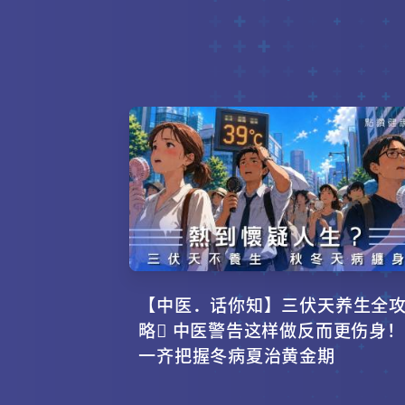
【中医．话你知】三伏天养生全
略 中医警告这样做反而更伤身！
一齐把握冬病夏治黄金期