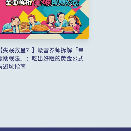
【失眠救星？】崾营养师拆解「晕
碳助眠法」：吃出好眠的黄金公式
与避坑指南