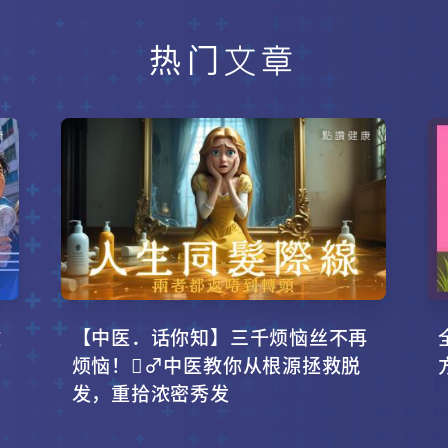
热门文章
攻
【中医．话你知】三千烦恼丝不再
烦恼！‍♂️中医教你从根源拯救脱
发，重拾浓密秀发