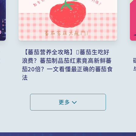
肾
【蕃茄营养全攻略】蕃茄生吃好
致
浪费？蕃茄制品茄红素竟高新鲜蕃
茄20倍？一文看懂最正确的蕃茄食
法
更多