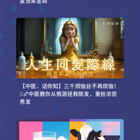
夏治黄金期
【中医．话你知】三千烦恼丝不再烦恼！
‍♂️中医教你从根源拯救脱发，重拾浓密
秀发