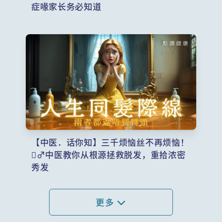
症喙家长务必知道
【中医．话你知】三千烦恼丝不再烦恼！
‍♂️中医教你从根源拯救脱发，重拾浓密
秀发
更多