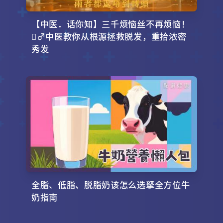
【中医．话你知】三千烦恼丝不再烦恼！
‍♂️中医教你从根源拯救脱发，重拾浓密
秀发
全脂、低脂、脱脂奶该怎么选拏全方位牛
奶指南