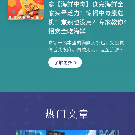
蛇羹汤芡，才是热量与钠含量的隐形
寧【海鲜中毒】食完海鲜全
杀手。另外中医指出阴虚火旺者吃了
家头晕乏力！惊揭中毒素危
蛇可能适得其反，甚至引发喉痛、鼻
机：煮熟也没用？专家教你4
血。本文从中医及营养学角度拆解蛇
招安全吃海鲜
肉的真实营养价值，并教你如何聪明
品尝，既能摄取矿物质锌、铁，享受
吃完一顿丰盛的海鲜大餐后，突然觉
温补效果，又不会让冬季腰围失控。
得舌头发麻、四肢无力，甚至连说话
都开始口齿不清？这时千万别轻视，
了解更多
你可能已经不幸中了「麻痹性贝类毒
素」的招！许多人误以为只要高温加
热就能消灭所有危险，但医生警告：
这种隐形神经毒素极度耐热，就算用
100度沸水煮到烂也完全无法消除！
本文将为你揭开这项海鲜致命盲点，
并教你日常烹调最关键的「防毒」处
理步骤，让你吃得美味又安心。
热门文章