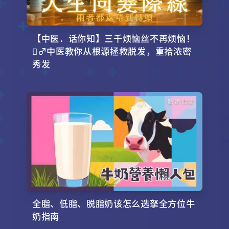
【中医．话你知】三千烦恼丝不再烦恼！
‍♂️中医教你从根源拯救脱发，重拾浓密
秀发
全脂、低脂、脱脂奶该怎么选拏全方位牛
奶指南