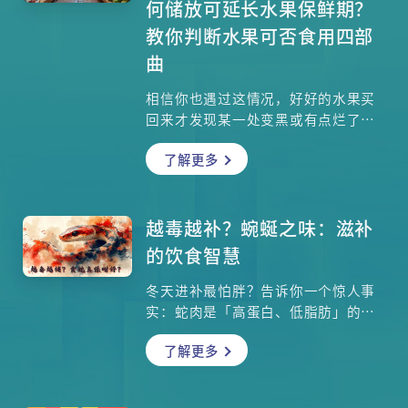
何储放可延长水果保鲜期？
教你判断水果可否食用四部
曲
相信你也遇过这情况，好好的水果买
回来才发现某一处变黑或有点烂了，
那一刻你会犹豫：究竟它还能不能
了解更多
吃？吃了会否吃坏肚子，甚至吃下了
细菌或寄生虫？先别被这些内心小剧
场吓怕，以下告诉你哪些变黑的水果
仍可以吃，并且会教你水果保持新鲜
越毒越补？蜿蜒之味：滋补
的方法。
的饮食智慧
冬天进补最怕胖？告诉你一个惊人事
实：蛇肉是「高蛋白、低脂肪」的王
者，其脂肪含量甚至低于水煮鸡胸
了解更多
肉！每一百克熟蛇肉，还能提供媲美
牛肉的铁质，帮助血液循环，改善手
脚冰冷。但魔鬼藏在细节里——浓稠的