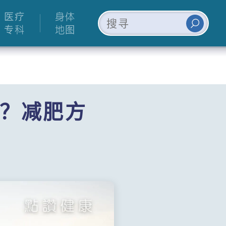
医疗
身体
专科
地图
？减肥方