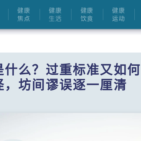
健康
健康
健康
健康
焦点
生活
饮食
运动
是什么？过重标准又如何
怪，坊间谬误逐一厘清