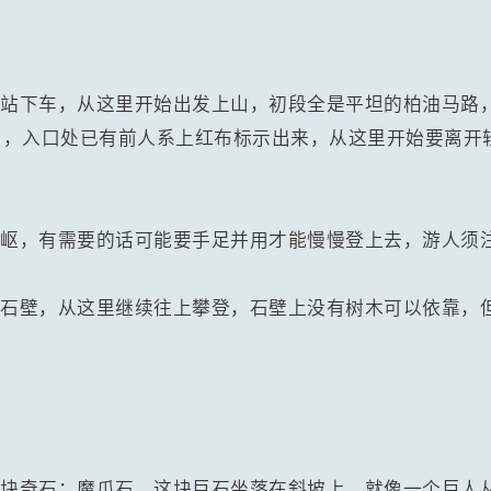
士站下车，从这里开始出发上山，初段全是平坦的柏油马路
口，入口处已有前人系上红布标示出来，从这里开始要离开
崎岖，有需要的话可能要手足并用才能慢慢登上去，游人须
的石壁，从这里继续往上攀登，石壁上没有树木可以依靠，
一块奇石：魔爪石，这块巨石坐落在斜坡上，就像一个巨人