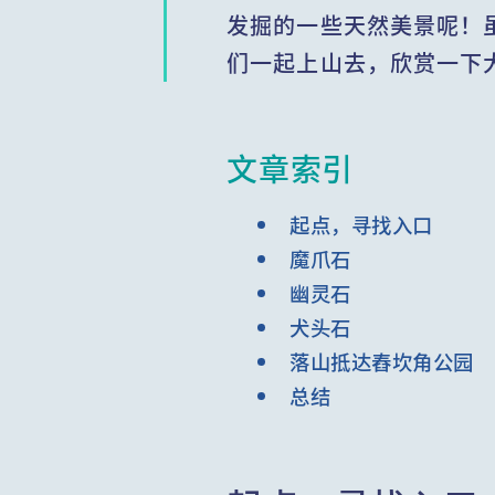
发掘的一些天然美景呢！
们一起上山去，欣赏一下
文章索引
起点，寻找入口
魔爪石
幽灵石
犬头石
落山抵达舂坎角公园
总结