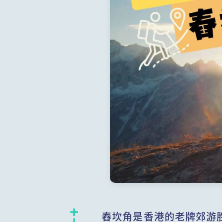
舂坎角是香港的老牌郊游