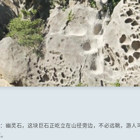
石：幽灵石，这块巨石正屹立在山径旁边，不必远眺，游人
喊。