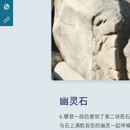
幽灵石
6.攀登一段后便到了第二块奇
与石上满脸哀怨的幽灵一起呼