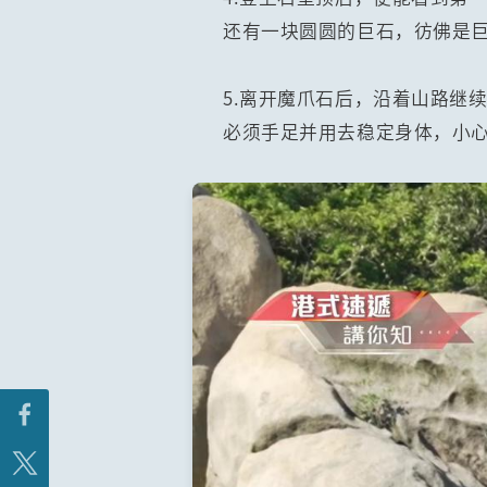
还有一块圆圆的巨石，彷佛是
5.离开魔爪石后，沿着山路继
必须手足并用去稳定身体，小