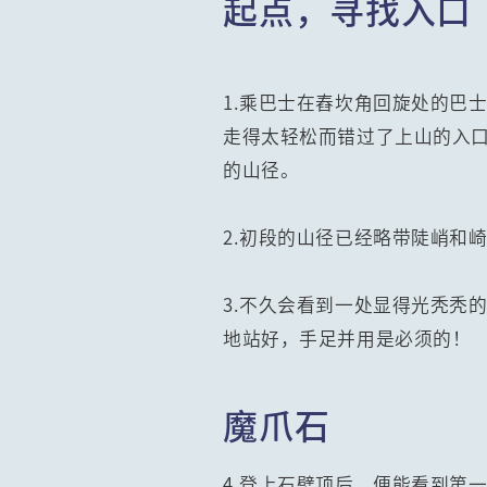
起点，寻找入口
1.乘巴士在舂坎角回旋处的巴
走得太轻松而错过了上山的入
的山径。
2.初段的山径已经略带陡峭和
3.不久会看到一处显得光秃秃
地站好，手足并用是必须的！
魔爪石
4.登上石壁顶后，便能看到第