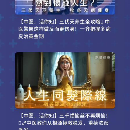
【中医．话你知】三伏天养生全攻略 中
医警告这样做反而更伤身！一齐把握冬病
夏治黄金期
【中医．话你知】三千烦恼丝不再烦恼！
‍♂️中医教你从根源拯救脱发，重拾浓密
秀发