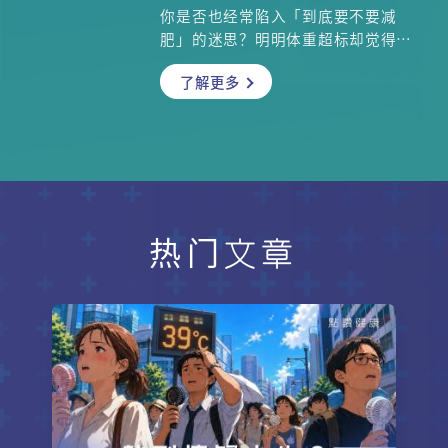
你是否也经常陷入「到底要不要减
科专科张皓琬医生将为大家一一拆
肥」的迷思？明明体重超标却觉得自
解。
己只是「骨架大」？或者 BMI 正常却
了解更多
天天嚷着要减重？一项调查发现，香
港有三分之一 BMI 超过 25 的肥胖
者，认为自己只是「微胖」；相反，
有超过七成 BMI 正常的人却自觉肥
胖。为什么会有这种现象？肥胖到底
是否需要减肥？怎样才算肥胖？我们
专访了内分泌及糖尿科专科、香港肥
胖学会创会会长袁美欣医生，澳洲注
热门文章
册营养师王颖羚，为你一一拆解关于
肥胖的关键疑问！