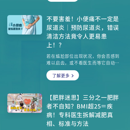
呼吸系统科专科医生陈焯雄医生指
出，高湿度会引发「气胶凝聚」，让
PM2.5 等污染物变成「毒雾」直攻肺
不要害羞！小便痛不一定是
部。本文将为你揭开潮湿天气如何损
尿道炎｜预防尿道炎，错误
害呼吸道，并提供从室内湿度控制到
清洁方法竟令人更易患
日常护理的 360 度防护策略。想知道
上！？
为什么抽湿机水箱会出现「神秘红色
液体」？室内湿度维持在哪个百分比
若在尴尬部位出现状况，你会否感到
最健康？点进来，让我们一起守护呼
难以启齿，或不看医生而等它自动痊
吸道，换回清爽的一口气！
愈？就如小便时疼痛这个症状，很多
了解更多
人以为一定是尿道炎而掉以轻心，其
实有可能代表你患上膀胱炎、肾结
石、急性肾炎、肺结核，甚至有可能
是癌症引致！到底小便痛伴随哪些病
【肥胖迷思】三分之一肥胖
征，代表身体出现其他问题？女士患
者不自知？BMI超25＝疾
尿道炎的机会率是男士的数倍，不少
病！专科医生拆解减肥真
女士却用了错误的清洁方法，反而导
相、标准与方法
致更易受细菌感染，姊妹们，你们也
有这样做吗？以上种种迷思，泌尿外