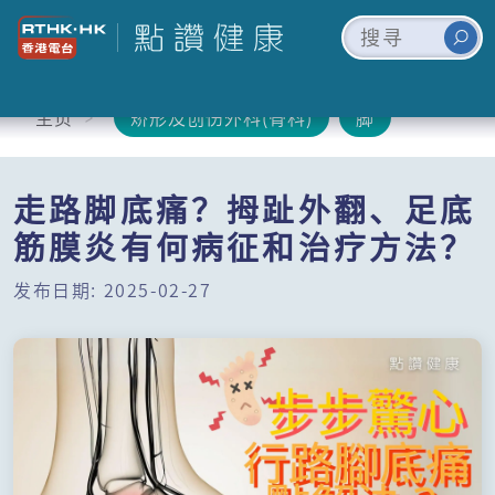
主页
矫形及创伤外科(骨科)
脚
走路脚底痛？拇趾外翻、足底
筋膜炎有何病征和治疗方法？
发布日期: 2025-02-27