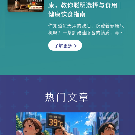
辨识与寻求帮助？本文将深入探讨灾
康，教你聪明选择与食用 |
后的儿童心理反应，并介绍专业的支
健康饮食指南
援资源与治疗方法。
你知道每天用的豉油，隐藏着健康危
机吗？一茶匙豉油所含的钠质，竟占
成年人每日建议摄取量的12%！本文
了解更多
由肾科专科医生叶逸轩亲自解析，揭
开豉油中「钠」的惊人真相，以及过
量摄取如何导致高血压与肾脏负担。
我们将教你如何从营养标签聪明挑选
豉油，避开防腐剂与添加剂的陷阱，
守护全家人的健康。学会控制钠摄
取，从正确使用豉油开始！文内附上
带来惊喜的「焦糖酱油朱古力布朗
热门文章
尼」食谱，邀请你与孩子一起挑战厨
房创意！