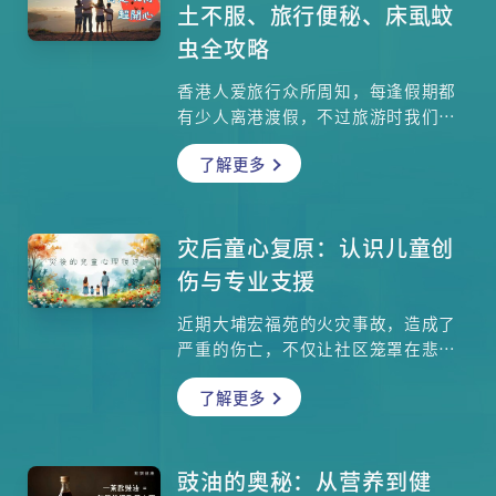
土不服、旅行便秘、床虱蚊
虫全攻略
香港人爱旅行众所周知，每逢假期都
有少人离港渡假，不过旅游时我们都
要注意健康，究竟有什么疾病要提
了解更多
防？旅游前、旅游时以及旅游后有什
么要注意？感染及传染病专科黄天佑
医生详细为大家讲解。
灾后童心复原：认识儿童创
伤与专业支援
近期大埔宏福苑的火灾事故，造成了
严重的伤亡，不仅让社区笼罩在悲伤
之中，也对居民——特别是心智仍在发
了解更多
展中的儿童——带来深远的情绪冲击。
当小朋友透过电视新闻、网路，甚至
亲眼目睹火灾后的场景，他们的心理
状态会产生哪些变化？家长又该如何
豉油的奥秘：从营养到健