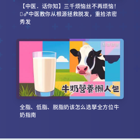
【中医．话你知】三千烦恼丝不再烦恼！
‍♂️中医教你从根源拯救脱发，重拾浓密
秀发
全脂、低脂、脱脂奶该怎么选拏全方位牛
奶指南