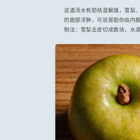
这道汤水有助祛湿解燥，雪梨
的面部浮肿，可说是助你由内
制法：雪梨去皮切成数块，水滚