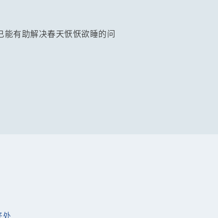
已能有助解决春天恹恹欲睡的问
好处