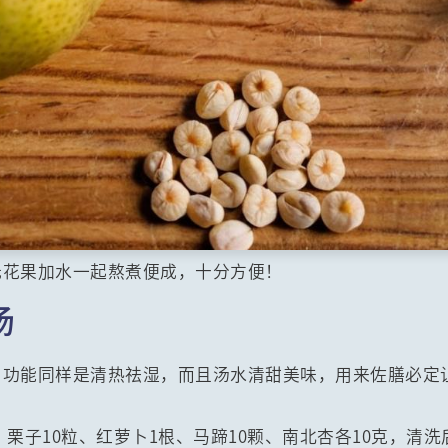
无花果加水一起熬煮便成，十分方便！
汤
，功能同样是清热祛湿，而且汤水清甜美味，用来佐膳必定
克、栗子10粒、红萝卜1根、马蹄10颗、南北杏各10克，清