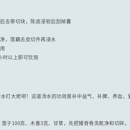
化后去蒂切块，陈皮浸软后刮掉囊
皮
乾净，莲藕去皮切件再浸水
备用
2小时以上即可饮用
汤水打大佬吧！这道汤水的功效是补中益气、补脾、养血，
克、莲子100克、木香3克、甘草，先把猪脊骨洗乾净和切碎