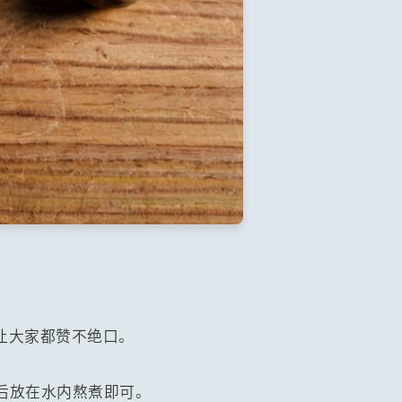
让大家都赞不绝口。
洗后放在水内熬煮即可。