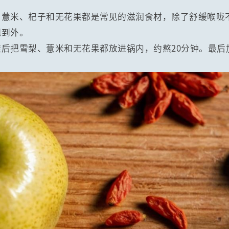
、薏米、杞子和无花果都是常见的滋润食材，除了舒缓喉咙
靓到外。
后把雪梨、薏米和无花果都放进锅内，约熬20分钟。最后