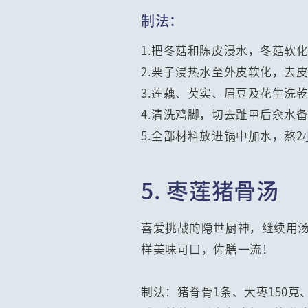
制法：
1.把冬菇和陈皮浸水，冬菇软
2.栗子浸热水至外皮软化，去
3.莲藕、芡实、眉豆及花生洗
4.清洗鸡脚，切去趾甲后汆水
5.全部材料放进锅中加水，熬
5. 枣莲猪骨汤
喜爱挑战的隐世厨神，继续用
样美味可口，佐膳一流！
制法：猪脊骨1条、大枣150