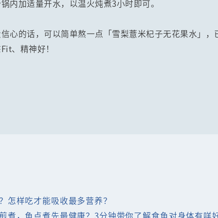
锅内加适量开水，以温火炖煮3小时即可。
没信心的话，可以简单熬一点「雪梨薏米杞子无花果水」，
it、精神好！
？怎样吃才能吸收最多营养？
煎煮，鱼点煮先最健康？3分钟带你了解食鱼对身体有咩