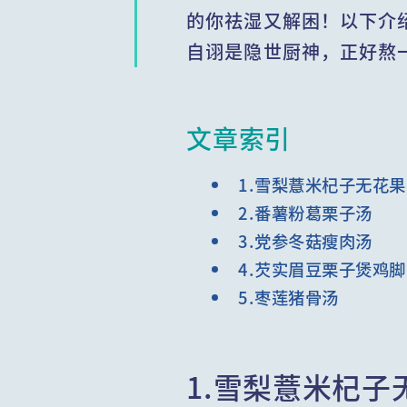
的你祛湿又解困！以下介
自诩是隐世厨神，正好熬
文章索引
1.雪梨薏米杞子无花
2.番薯粉葛栗子汤
3.党参冬菇瘦肉汤
4.芡实眉豆栗子煲鸡脚
5.枣莲猪骨汤
1.雪梨薏米杞子