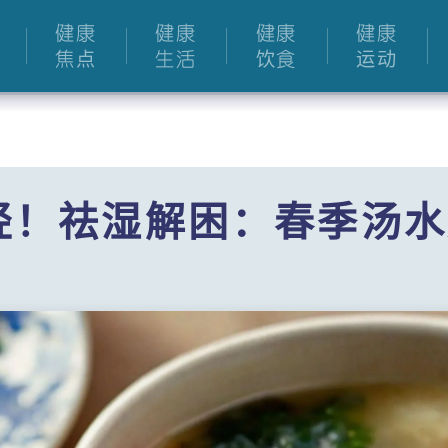
健康
健康
健康
健康
焦点
生活
饮食
运动
轻！祛湿解困：春季汤水