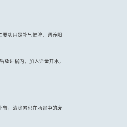
主要功用是补气健脾、调养阳
料后放进锅内，加入适量开水，
补肾，清除累积在肠胃中的废