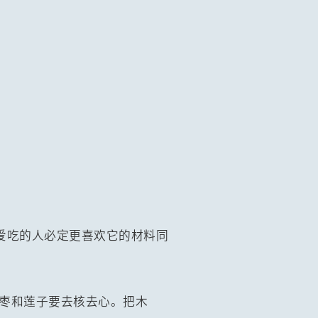
爱吃的人必定更喜欢它的材料同
，枣和莲子要去核去心。把木