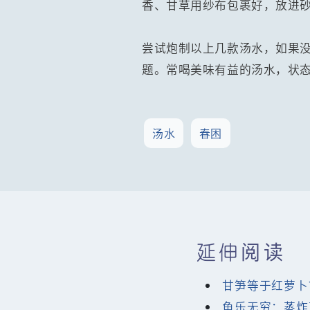
香、甘草用纱布包裹好，放进砂
尝试炮制以上几款汤水，如果
题。常喝美味有益的汤水，状态F
汤水
春困
延伸阅读
甘笋等于红萝卜
鱼乐无穷：蒸炸