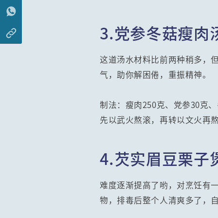
3.党参冬菇瘦肉
这道汤水材料比前两种稍多，
气，助你解困倦，重振精神。
制法：瘦肉250克、党参30
先以武火熬滚，再转以文火再熬
4.芡实眉豆栗子
难度逐渐提高了哟，对烹饪有
物，排毒后整个人清爽多了，