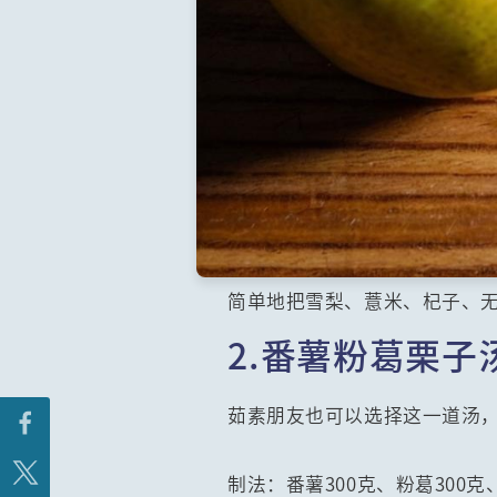
简单地把雪梨、薏米、杞子、
2.番薯粉葛栗子
茹素朋友也可以选择这一道汤
制法：番薯300克、粉葛300