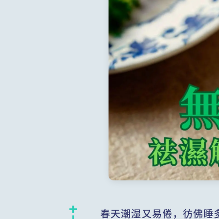
春天潮湿又易倦，彷佛睡