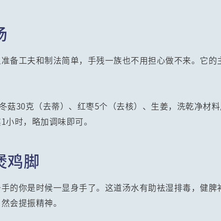
汤
但准备工夫和制法简单，手残一族也不用担心做不来。它的
克、冬菇30克（去蒂）、红枣5个（去核）、生姜，洗乾净材
1小时，略加调味即可。
煲鸡脚
一手的你是时候一显身手了。这道汤水有助袪湿排毒，健脾
自然会提振精神。