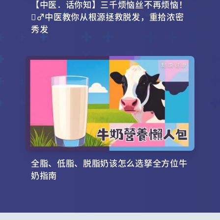
【中医．话你知】三千烦恼丝不再烦恼！
‍♂️中医教你从根源拯救脱发，重拾浓密
秀发
全脂、低脂、脱脂奶该怎么选拏全方位牛
奶指南