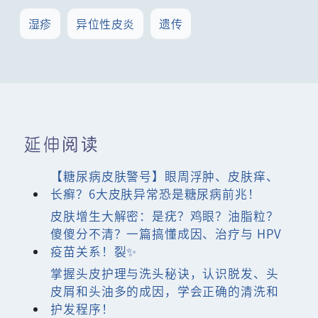
湿疹
异位性皮炎
遗传
延伸阅读
【糖尿病皮肤警号】眼周浮肿、皮肤痒、
长癣？6大皮肤异常恐是糖尿病前兆！
皮肤增生大解密：是疣？鸡眼？油脂粒？
傻傻分不清？一篇搞懂成因、治疗与 HPV
疫苗关系！裂✨
掌握头皮护理与洗头秘诀，认识脱发、头
皮屑和头油多的成因，学会正确的清洗和
护发程序！