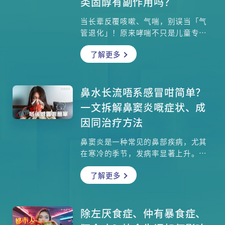
类固醇有副作用吗？
当长辈反覆咳嗽、气喘，别误当「气
管退化」！原来哮喘不只是儿童专属
的疾病，可以在任何年龄首次发作，
了解更多
如果哮喘是在成人或老年才首次出
现，则称为「成人哮喘」或「迟发性
哮喘」。成年后才患上的「迟发性哮
喘」也很普遍，香港现有33万哮喘患
鼻水长流唔系感冒咁简单？
者，每年70-90人死于哮喘急性发作。
一文拆解鼻窦炎嘅症状、成
到底哮喘与一般呼吸系统疾病有何明
因同治疗方法
显分别？为何成年人或长者患哮喘的
病情更严重？长期使用吸入式类固醇
鼻窦炎是一种常见的鼻部疾病，尤其
会有副作用吗？长者不懂使用吸入器
在寒冷的季节，发病率显著上升。许
怎么办？港大医学院临床医学学院内
多人误以为鼻水长流或鼻塞只是普通
科学系临床副教授何重文医生为大家
了解更多
的感冒症状，但实际上，这可能是鼻
讲解。
窦炎在作怪。本集邀请了耳鼻喉科专
科医生杜永禧医生，一同探讨鼻窦炎
的症状、成因、诊断方法以及治疗方
除左厌食症、仲有暴食症、
案，帮助你更好地了解这一疾病。