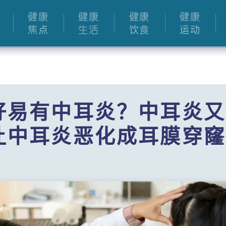
健康
健康
健康
健康
焦点
生活
饮食
运动
好易有中耳炎？中耳炎又
让中耳炎恶化成耳膜穿窿