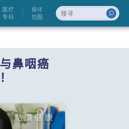
医疗
身体
专科
地图
与鼻咽癌
！