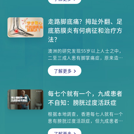
想知道哪些日常习惯会让你成为肾结
石的高危人群？又有哪些有效的治疗
和预防方法？请来泌尿外科专科王明
走路脚底痛？拇趾外翻、足
晧医生为大家讲解。
底筋膜炎有何病征和治疗方
法？
澳洲的研究发现55岁以上人士之中，
二至三成人患有脚掌痛症，原来造成
脚板疼痛的常见原因竟然多达八种！
了解更多
较常见的如拇趾外翻、足底筋膜炎的
成因和治疗方法如何？除了医生的治
疗方案，自己如何通过简单方法去减
轻病情？若饱受这些痛症煎熬，靠做
每七个就有一个，九成患者
运动和改变生活习惯可以根治吗？ 今
不自知：膀胱过度活跃症
集我们请来香港足踝医学会委员、骨
科专科戴希恩医生讨论多种脚掌痛症
根据本地调查，香港每七人就有一个
的病征，以及其预防和治疗方法，为
患有膀胱过度活跃症，但九成患者对
大家解开各种迷思。
此病症基本上一无所知，大部分患者
了解更多