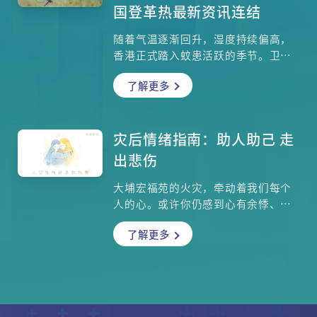
国登革热最新资讯连结
需舟车劳顿，轻轻松松搭乘地铁或巴
士，就可以投身花海，绝对是亲子周
随着气温逐渐回升，湿度持续偏高，
末好去处首选！本文为你整合2026年
香港正式踏入蚊患活跃的季节。卫生
最新赏花情报，从花期、地点到亲子
署卫生防护中心正调查本港今年首宗
玩乐亮点，一文尽览，快点计划你的
了解更多
本地登革热个案，并联同多个政府部
春日赏花之旅吧！
门采取防控措施。市民需提高警觉，
了解登革热的传播方式、病征及有效
防蚊方法，以预防感染。
灾后情绪指南：助人助己 走
出悲伤
大埔宏福苑的火灾，牵动着我们每个
人的心。或许你仍感到心有余悸、焦
虑不安，甚至在这几日难以安眠。请
了解更多
记得，你不是独自一人。我们关心你
与家人的身心健康，并准备了实用的
心理安顿方法、家长辅导建议以及情
绪支援渠道。让我们陪在你身边，一
同走过这段艰难的时期。