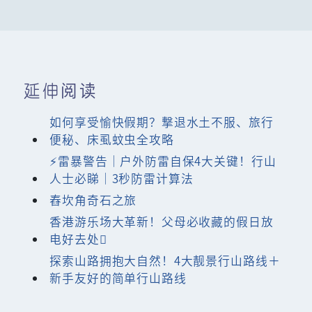
延伸阅读
如何享受愉快假期？撃退水土不服、旅行
便秘、床虱蚊虫全攻略
⚡雷暴警告｜户外防雷自保4大关键！行山
人士必睇｜3秒防雷计算法
舂坎角奇石之旅
香港游乐场大革新！父母必收藏的假日放
电好去处
探索山路拥抱大自然！4大靓景行山路线＋
新手友好的简单行山路线