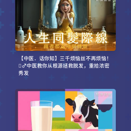
【中医．话你知】三千烦恼丝不再烦恼！
‍♂️中医教你从根源拯救脱发，重拾浓密
秀发