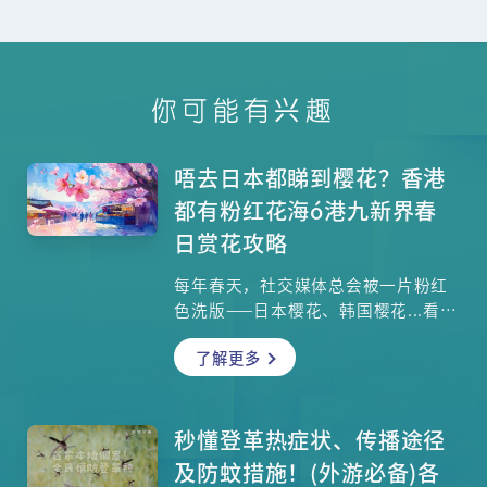
你可能有兴趣
唔去日本都睇到樱花？香港
都有粉红花海ó港九新界春
日赏花攻略
每年春天，社交媒体总会被一片粉红
色洗版——日本樱花、韩国樱花...看得
心痒痒，却又没假没钱飞出去？好消
了解更多
息是，其实香港也有属于自己的粉红
花海！无需远赴外地，在市区就能感
受春日浪漫！康文署辖下逾1600个公
园遍布港九新界，四时花木不绝，从
秒懂登革热症状、传播途径
粉嫩的樱花到梦幻的紫花风铃木，统
及防蚊措施！(外游必备)各
统都可以在香港找到。带着孩子，无