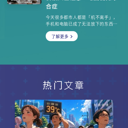
专科陈肖龙医生为你讲解。
合症
今天很多都市人都是「机不离手」，
手机和电脑已成了无法放下的东西，
可是很少人注意到自己可能已经患上
了解更多
「电脑视觉综合症」，眼科专科医生
汤文杰医生将告诉你到底这是一种什
么疾病？会出现什么症状？很多患者
都会出眼乾问题，到底眼乾的成因和
治疗方法如何？使用防蓝光产品、滴
眼药水有否效用？
热门文章