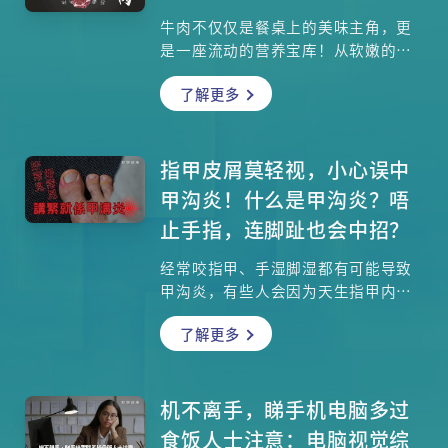
牛肉不仅仅是餐桌上的美味主角，更
是一座流动的营养宝库！从软嫩的牛
柳到富有嚼劲的板腱，每个部位都蕴
了解更多
藏着独特的风味与口感。你知道吗？
牛肉富含优质蛋白质，更是补充铁质
的冠军食材，难怪长辈总说「吃完牛
肉脸色红润」。除此之外，牛肉中的
指甲皮屑莫轻视，小心误中
锌元素还是抗氧化的重要推手，能帮
甲沟炎！什么是甲沟炎？唔
助我们对抗自由基、延缓老化。但许
止手指，连脚趾也会中招？
多人担心吃牛肉会增加胆固醇，对心
脏造成负担，这究竟是迷思还是事
经常咬指甲、手湿脚湿都有可能导致
实？本文将带你深入探索牛肉的营养
甲沟炎，有些人会因为天生指甲内
价值，破解常见健康迷思，并从港大
生，长进肉里而导致发炎，有些情况
医学院院长的专业角度，学习如何在
了解更多
可能两、三天后自行痊愈，有些则可
享受美味的同时，吃得健康又安心。
能严重得要用手术治疗，到底甲沟炎
无论你是牛肉控还是健康主义者，这
的成因和治疗方法如何？避免指甲内
篇完整攻略都将颠覆你对牛肉的想
生的问题复发，有可能要进行「杜甲
机不离手，睇手机电脑多过
像！
根」程序，过程是怎样的？整形外科
食饭人士注意：电脑视觉综