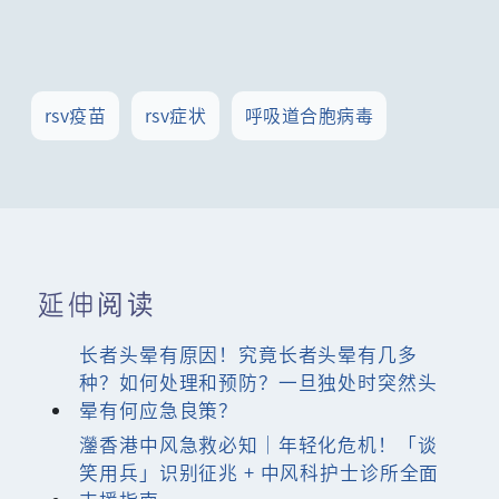
rsv疫苗
rsv症状
呼吸道合胞病毒
延伸阅读
长者头晕有原因！究竟长者头晕有几多
种？如何处理和预防？一旦独处时突然头
晕有何应急良策？
灐香港中风急救必知｜年轻化危机！「谈
笑用兵」识别征兆 + 中风科护士诊所全面