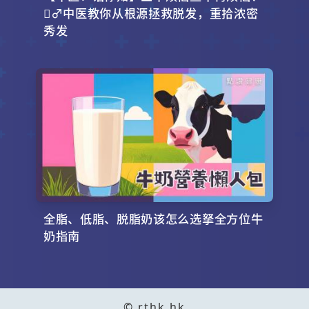
‍♂️中医教你从根源拯救脱发，重拾浓密
秀发
全脂、低脂、脱脂奶该怎么选拏全方位牛
奶指南
© rthk.hk