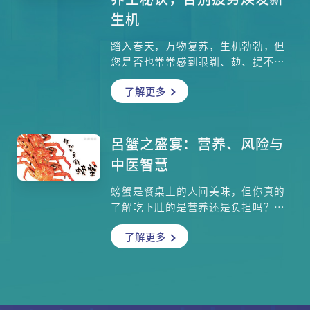
期信号——无痛性血尿。专家指出，若
生机
能在此阶段发现，五年存活率可超过
90%。 以下内文将结合西医临床数据
踏入春天，万物复苏，生机勃勃，但
与中医调理智慧，教你三款补肾汤谱
您是否也常常感到眼瞓、攰、提不起
及养生穴位，全面认识肾癌的预防与
劲，只想在阳光下发呆，像植物一样
治疗对策。
了解更多
进行「光合作用」？这种「春眠不觉
晓」的感觉，正是俗称的「春困」。
但这不仅仅是懒惰的借口，而是我们
身体与自然节气对话的一种方式。想
呂蟹之盛宴：营养、风险与
知道为什么春天特别容易累？如何区
中医智慧
分正常春困和身体求救讯号？本文将
为你完整解析春困的来龙去脉，并提
螃蟹是餐桌上的人间美味，但你真的
供5个简单有效的清醒妙招，让你告别
了解吃下肚的是营养还是负担吗？本
昏沉，迎接元气满满的春天！
文为您提供最全面的品蟹终极指南，
了解更多
深入解析蟹肉作为「高蛋白、低脂
肪」食材的优势，揭示两大健康陷
阱。同时有中医详细解惑，点名需要
谨慎或避免食用螃蟹的人群，分享如
何有效中和螃蟹的寒性，让大多数人