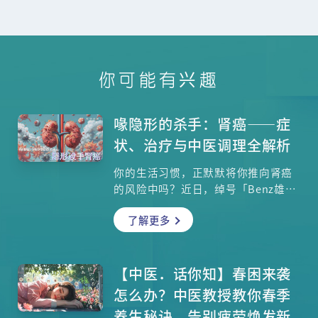
你可能有兴趣
喙隐形的杀手：肾癌——症
状、治疗与中医调理全解析
你的生活习惯，正默默将你推向肾癌
的风险中吗？近日，绰号「Benz雄」
的资深艺人许绍雄因肾癌扩散导致身
了解更多
体机能衰竭病逝，引发社会大众对肾
癌的广泛关注。事实上，从清朝末代
皇帝溥仪到今日的知名演员，肾癌始
终是威胁健康的隐形杀手。肾癌之所
【中医．话你知】春困来袭
以可怕，早期几乎没有症状。本文揭
怎么办？中医教授教你春季
开肾癌最关键、也最容易被忽略的早
养生秘诀，告别疲劳焕发新