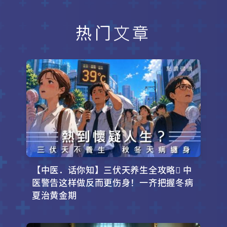
也能无后顾之忧地享受这份季节馈
赠。并附上超详细的「零失败食
谱」，让你在家复制韩剧里那锅暖呼
热门文章
呼、鲜辣开胃的辣蟹汤！
【中医．话你知】三伏天养生全攻略 中
医警告这样做反而更伤身！一齐把握冬病
夏治黄金期