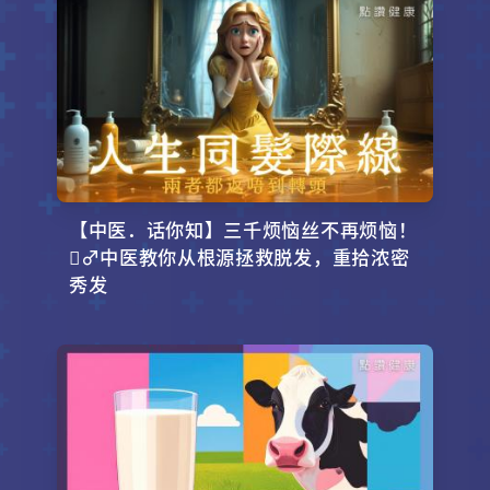
【中医．话你知】三千烦恼丝不再烦恼！
‍♂️中医教你从根源拯救脱发，重拾浓密
秀发