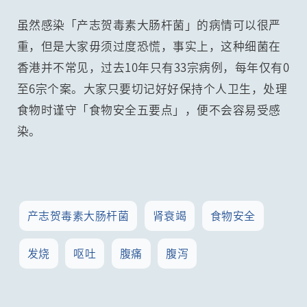
虽然感染「产志贺毒素大肠杆菌」的病情可以很严
重，但是大家毋须过度恐慌，事实上，这种细菌在
香港并不常见，过去10年只有33宗病例，每年仅有0
至6宗个案。大家只要切记好好保持个人卫生，处理
食物时谨守「食物安全五要点」，便不会容易受感
染。
产志贺毒素大肠杆菌
肾衰竭
食物安全
发烧
呕吐
腹痛
腹泻