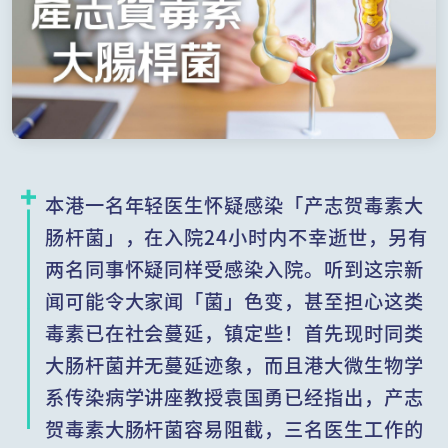
本港一名年轻医生怀疑感染「产志贺毒素大
肠杆菌」，在入院24小时内不幸逝世，另有
两名同事怀疑同样受感染入院。听到这宗新
闻可能令大家闻「菌」色变，甚至担心这类
毒素已在社会蔓延，镇定些！首先现时同类
大肠杆菌并无蔓延迹象，而且港大微生物学
系传染病学讲座教授袁国勇已经指出，产志
贺毒素大肠杆菌容易阻截，三名医生工作的