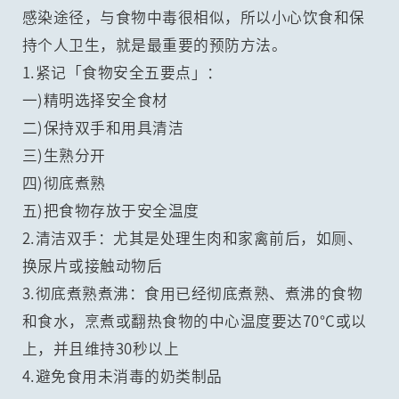
感染途径，与食物中毒很相似，所以小心饮食和保
持个人卫生，就是最重要的预防方法。
1.紧记「食物安全五要点」：
一)精明选择安全食材
二)保持双手和用具清洁
三)生熟分开
四)彻底煮熟
五)把食物存放于安全温度
2.清洁双手：尤其是处理生肉和家禽前后，如厕、
换尿片或接触动物后
3.彻底煮熟煮沸：食用已经彻底煮熟、煮沸的食物
和食水，烹煮或翻热食物的中心温度要达70°C或以
上，并且维持30秒以上
4.避免食用未消毒的奶类制品