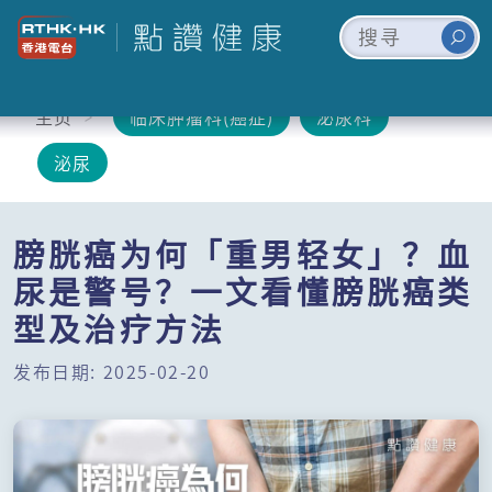
主页
临床肿瘤科(癌症)
泌尿科
泌尿
膀胱癌为何「重男轻女」？血
尿是警号？一文看懂膀胱癌类
型及治疗方法
发布日期: 2025-02-20