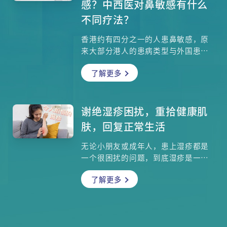
感？中西医对鼻敏感有什么
不同疗法？
香港约有四分之一的人患鼻敏感，原
来大部分港人的患病类型与外国患者
并不一样。虽然症状只是打喷嚏、流
了解更多
鼻水，对日常生活也会造成颇大影
响，更有说这是不能断尾的疾病，真
的没有根治的方法吗？鼻敏感也会引
致鼻水倒流，大大影响睡眠质素，有
谢绝湿疹困扰，重拾健康肌
什么方法可以关掉鼻子的水龙头，还
肤，回复正常生活
给患者一夜好眠？治疗方面，服用抗
敏药、喷鼻剂、洗鼻、针灸，甚至手
无论小朋友或成年人，患上湿疹都是
术，哪些病人适合使用哪种疗法？
一个很困扰的问题，到底湿疹是一种
怎样的疾病？有说儿童长大后，湿疹
了解更多
便会自行痊愈，是否真的？现时有哪
些治疗湿疹的新型药物，可以有助减
轻病人的痕痒之苦？