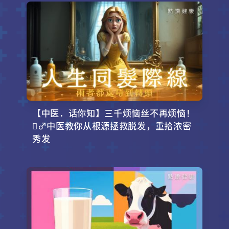
【中医．话你知】三千烦恼丝不再烦恼！
‍♂️中医教你从根源拯救脱发，重拾浓密
秀发