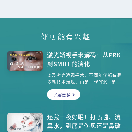
你可能有兴趣
激光矫视手术解码：从PRK
到SMILE的演化
谈及激光矫视手术，不同年代都有很
多新技术涌现，由第一代PRK、第二
代LASIK、至第三代SMILE，伤口越来
了解更多
越细，复元时间越来越短，但今时今
日大家仍然有很多迷思，例如上了年
纪便不应该做、手术后会有后遗症等
等，究竟孰真孰假？本集请来眼科专
还我一夜好眠！打喷嚏、流
科医生汤文杰医生，为大家一一解
鼻水，到底是伤风还是鼻敏
答。