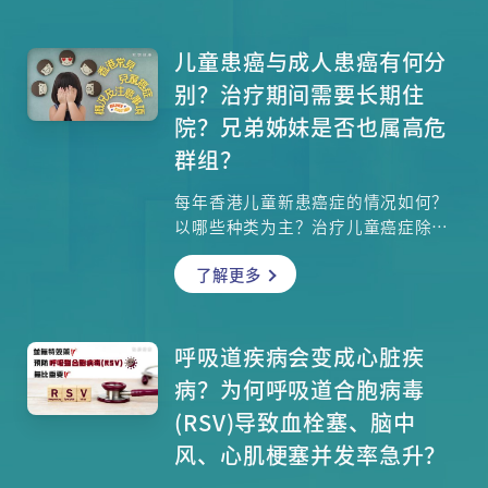
于跌倒，且年龄越高后果越严重。独
居长者若跌倒失救，更可能危及性
命。究竟如何打造安全防护网？本文
儿童患癌与成人患癌有何分
整合医学观点与物理治疗师实证策
别？治疗期间需要长期住
略，带您全面掌握防跌要领。
院？兄弟姊妹是否也属高危
群组？
每年香港儿童新患癌症的情况如何？
以哪些种类为主？治疗儿童癌症除了
需要医药治疗，心理治疗也很重要，
了解更多
医疗团队和辅导团队如何合作，协助
病童理解病情和面对治疗？面对儿童
癌症，不只医护和辅导团队很重要，
病童本身及其家人也是治疗团队的一
呼吸道疾病会变成心脏疾
分子，各成员如何装备自己一起战胜
病？为何呼吸道合胞病毒
病魔？
(RSV)导致血栓塞、脑中
风、心肌梗塞并发率急升？