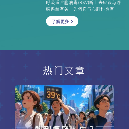
呼吸道合胞病毒(RSV)听上去应该与呼
吸系统有关，为何它与心脏科也有极
大关系？为何那么多人感染后延误病
了解更多
情，结果引发很严重的并发症，甚至
引致死亡？哪些人士属于感染呼吸道
合胞病毒(RSV)的高危一族？更重要
是，现时并没有对治的特效药，因此
医生一再呼吁预防感染非常重要，我
们可以怎样预防、何时需要预防？心
脏科专科张仁宇医生将为你详细讲
解。
热门文章