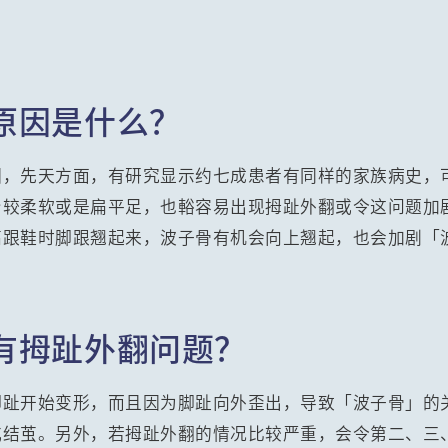
痛
原因是什么？
因，先天方面，有研究显示约七成患者有同样的家族病史，
身较柔软或是扁平足，也輍容易出现拇趾外翻或令这问题加
高跟鞋时脚跟翘起来，波子骨有机会向上翘起，也会加剧「
。
有拇趾外翻问题？
脚趾开始变形，而且因为脚趾向外歪出，导致「波子骨」的
结茧。另外，若拇趾外翻的情况比较严重，会令第二、三