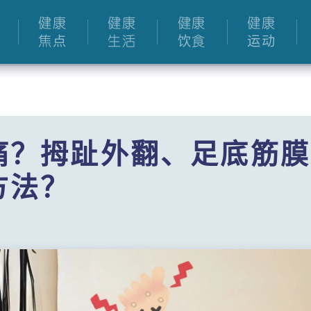
健康
健康
健康
健康
焦点
生活
饮食
运动
痛？拇趾外翻、足底筋膜
方法？