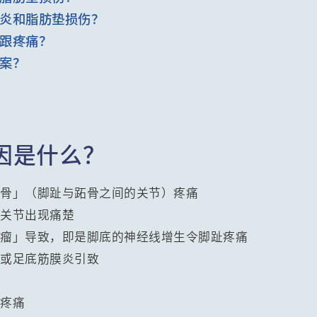
炎和脂肪垫损伤？
跟疼痛？
案？
因是什么？
子骨」（脚趾与跖骨之间的关节）疼痛
」关节出现痛楚
经瘤」导致，即是脚底的神经线增生令脚趾疼痛
症或足底筋膜炎引致
致疼痛