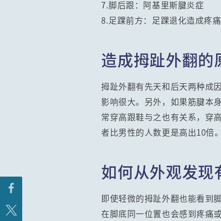
7.脚后跟：阿基里斯腱炎症
8.足踝前方：足踝退化造成疼
造成拇趾外翻的
拇趾外翻有先天和后天两种成
影响很大。另外，如果筋腱本
常穿高跟鞋与之也有关系，穿
者比男性的人数更是高出10倍
如何从外观发现
即使轻微的拇趾外翻也能看到
在脚底同一位置也会感到疼痛或