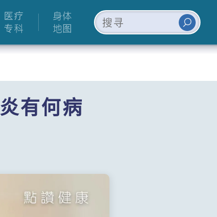
医疗
身体
专科
地图
炎有何病