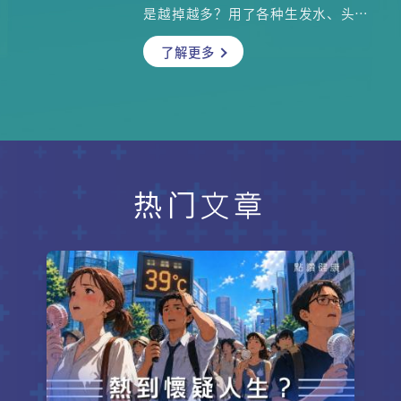
是越掉越多？用了各种生发水、头皮
精华，效果却不如预期？其实，问题
了解更多
可能不在于你用什么产品，而在于你
是否真正了解脱发的「根源」！ 本文
深入浅出解析中医对脱发的理解，从
肾、肝、脾、心等脏腑功能，到情绪
压力对头发的影响，带你全面认识脱
发背后的健康密码。当你长期熬夜、
压力过大、饮食失衡，身体内部的肾
精和气血就会受损，头发自然会发出
热门文章
警号——开始稀疏、枯黄、甚至大量脱
落。内文更收录两位中医博士推荐的
养发食疗方、穴位按摩法和中药外洗
方，让你能够对症调理，从根本改善
脱发问题。头发的健康，从了解自己
的身体开始！