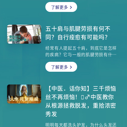
患病率更比男性高，到底这是一种什
了解更多
么疾病？若属恶性结节，部分个案需
要用传统手术切除，但很多情况原来
可以用微创配合超声波介入方法去治
疗，外科专科陈永康医生会讲解不同
五十肩与肌腱劳损有何不
疗法适用于哪些病人？治疗过程是如
同？自行痊愈有可能吗？
何的？
经常有人提起五十肩，到底它是怎样
的疾病？它与一般的肌腱劳损有什么
不同？我们怎样知道自己有否患上五
了解更多
十肩？原来五十肩的发展分为三个阶
段，不同阶段有哪些不同的治疗方
法？在日常生活中，我们如何预防患
上五十肩？注册物理治疗师柳家祺将
【中医．话你知】三千烦恼
为你一一解答。
丝不再烦恼！‍♂️中医教你
从根源拯救脱发，重拾浓密
秀发
明明每天都洗头护发，为什么头发还