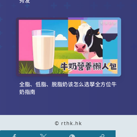
秀发
全脂、低脂、脱脂奶该怎么选拏全方位牛
奶指南
© rthk.hk