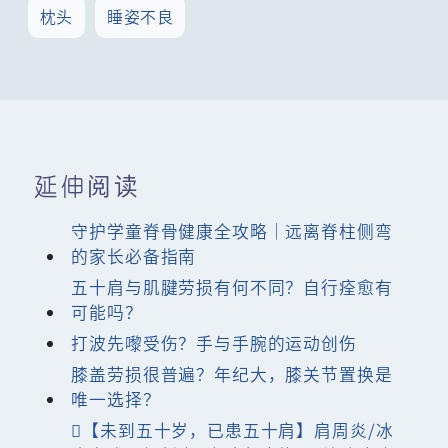
枕头
睡姿不良
延伸阅读
守护学童脊骨健康全攻略｜远离脊柱侧弯
的家长必备指南
五十肩与肌腱劳损有何不同？自行痊愈有
可能吗？
打波先嚟受伤？手与手腕的运动创伤
膝盖劳损很普遍？年纪大，膝关节置换是
唯一选择？
【未到五十岁，已患五十肩】肩周炎/冰