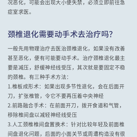
况恶化，可能会出现大小便失禁，必须立即前往急
症室求医。
颈椎退化需要动手术去治疗吗？
一般先用物理治疗去医治颈椎退化，如果没有改善
甚至恶化，便有可能要动手术。治疗颈椎退化最主
要是减压，舒缓神经线受压，其次就是要固定不稳
的颈椎。有三种手术方法：
1.椎板成形术：如果出现多节性退化，会在后面开
刀，扩张椎管，令它不要再压着中央神经
2.前路融合手术：在前面开刀，拨开食道和气管，
移除椎间盘以减轻神经线受压
3.人工颈椎椎间盘置换术：针对比较年轻及前面椎
间盘退化问题，后面的小面关节或周遭构造没有很