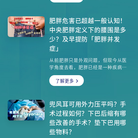
光眼，原来不一定要采用手术方法去
治疗，到底哪些情况需要动手术去降
低眼压？接受手术后，是否便可以恢
肥胖危害已超越一般认知！
复原来的视力？港大医学院临床医学
中央肥胖定义下的腰围是多
学院眼科学系系主任及临床教授梁启
少？及早提防「肥胖并发
信医生为你讲解青光眼。
症」
从前肥胖只是外观问题，但现今从医
学角度去看，肥胖已经是一种疾病，
尤其中央肥胖更是近年医学界特别重
了解更多
视的问题，因为它会造成很多严重并
发症。坊间有很多减重方法，从美容
院减脂到改变饮食方法，到底哪些对
减少中央肥胖更有效？本集请来内分
兜风耳可用外力压平吗？手
泌及糖尿科专科唐俊业医生为大家详
术过程如何？下巴后缩有哪
解。
些改善的手术？垫下巴用哪
些物料？