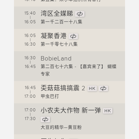
1
湾区全媒睇
15:40
1
|
16:05
第一千二百一十八集
1
凝聚香港
16:05
1
|
16:30
第一千零七十八集
1
BobieLand
16:30
1
|
16:45
第二百七十六集 - 【嘉宾来了】 蝴蝶
1
专家
1
奀菇菇搞搞震 2
16:45
|
b】
17:00
甲虫巴打
蝴蝶
1
小农夫大作物 新一弹
17:00
1
|
17:30
1
大豆的精华—黄豆粉
1