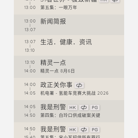
|
1
13:00
第五集：一眼万年
1
新闻简报
13:00
|
1
13:07
1
生活．健康．资讯
13:07
|
1
13:10
1
精灵一点
13:10
|
1
14:00
精灵一点 8月6日
1
政正关你事
14:00
|
1
14:05
机电署 - 氢能车竞赛大挑战 2026
摘要
我是刑警
14:05
|
李家
14:50
第四集：白玲口供成破案关键
1
我是刑警
14:50
1
|
15:40
第五集：宋小军招供所有罪行