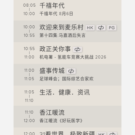
千禧年代
08:05
|
1
10:00
千禧年代 8月6日
1
欢迎来到麦乐村
10:00
|
1
摘要
10:55
第十四集:马嘉酒后失言
1
政正关你事
10:55
李家
|
11:00
机电署 - 氢能车竞赛大挑战 2026
1
盛事传城
11:00
|
1
11:05
足球峰会；国际综艺合家欢
1
生活．健康．资讯
11:05
|
11:10
香江暖流
11:10
|
1
12:00
香江暖流《好玩医学》
1
31看世界 - 极致新疆
12:00