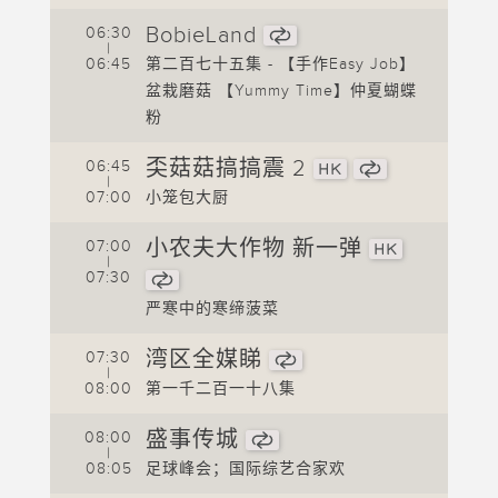
0
BobieLand
06:30
0
|
下集
06:45
第二百七十五集 - 【手作Easy Job】
盆栽磨菇 【Yummy Time】仲夏蝴蝶
0
粉
0
奀菇菇搞搞震 2
06:45
|
0
07:00
小笼包大厨
0
小农夫大作物 新一弹
07:00
|
07:30
0
严寒中的寒缔菠菜
0
湾区全媒睇
07:30
|
0
08:00
第一千二百一十八集
0
盛事传城
08:00
|
0
08:05
足球峰会；国际综艺合家欢
1