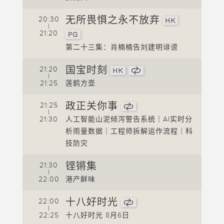
2
无所畏惧之永不放弃
20:30
|
2
21:20
第二十三集：肖楠楠告刘建明诽谤
2
国宝时刻
21:20
|
2
案
21:25
莲鹤方壶
2
政正关你事
21:25
|
2
21:30
人工智能山泥倾泻警告系统｜AI实时分
析雨量数据｜工程师拆解运作流程｜科
2
技防灾
2
铿锵集
21:30
|
2
22:00
港产鲜味
2
十八好时光
22:00
|
2
22:25
十八好时光 8月6日
2