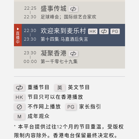
盛事传城
22:25
|
2
22:30
足球峰会；国际综艺合家欢
2
欢迎来到麦乐村
22:30
直
|
2
播
23:30
第十四集:马嘉酒后失言
中
0
凝聚香港
23:30
|
00:00
第一千零七十九集
重播节目
英文节目
节目只可以在香港播放
不作网上播放
家长指引
成年观众
* 本平台提供过往12个月的节目重温，受版权
限制内容除外。香港电台保留最终决定权。