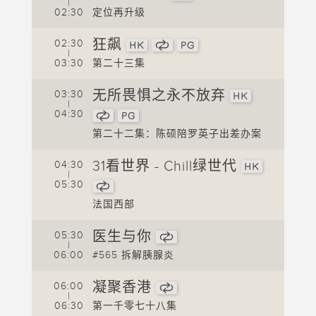
|
02:30
定位再升级
0
狂飙
02:30
0
|
03:30
第二十三集
0
无所畏惧之永不放弃
03:30
0
|
04:30
0
第二十二集：陈硕陪罗英子出差办案
ay
31看世界 - Chill绿世代
04:30
0
|
05:30
0
法国西部
0
医生与你
05:30
0
|
06:00
#565 拆解胰腺炎
0
凝聚香港
06:00
0
|
06:30
第一千零七十八集