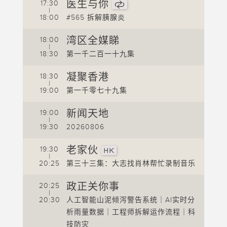
医生与你
17:30
|
18:00
#565 拆解胰腺炎
1
湾区全媒睇
18:00
1
|
18:30
第一千二百一十九集
1
凝聚香港
18:30
1
|
19:00
第一千零七十九集
1
新闻天地
19:00
1
|
19:30
20260806
1
1
老家伙
19:30
|
20:25
第三十三集：大志找肖林帮忙录制音乐
1
2
政正关你事
20:25
|
20:30
人工智能山泥倾泻警告系统｜AI实时分
2
析雨量数据｜工程师拆解运作流程｜科
2
技防灾