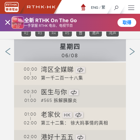
ENG
/
繁
×
全新 RTHK On The Go
取得
TV 31
TV 32
TV 33
TV 34
TV 35
R1
一手掌握 RTHK 电台、电视节目
R2
R3
R4
R5
普
港声
湾声
星期四
06/08
湾区全媒睇
00:00
0
|
00:30
第一千二百一十八集
0
医生与你
00:30
0
|
01:00
#565 拆解胰腺炎
0
老家伙
01:00
0
|
救
02:00
第三十二集： 徐大妈事情的真相
0
港好十五五
02:00
0